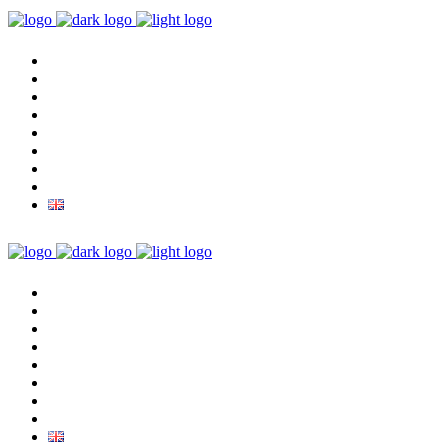
Úvod
Program
Vstupenky
Galerie
Archiv
Markéta Fassati
Kontakty
FB
Úvod
Program
Vstupenky
Galerie
Archiv
Markéta Fassati
Kontakty
FB