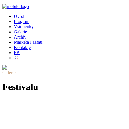
Úvod
Program
Vstupenky
Galerie
Archiv
Markéta Fassati
Kontakty
FB
Galerie
Festivalu