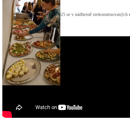
Ve středu 26. listopadu 2025 se v nádherně zrekonstruovaných