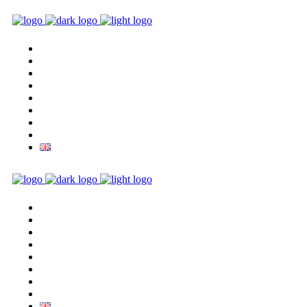
Úvod
Program
Vstupenky
Galerie
Archiv
Markéta Fassati
Kontakty
FB
Úvod
Program
Vstupenky
Galerie
Archiv
Markéta Fassati
Kontakty
FB